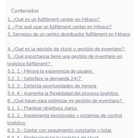
Contenidos
1
.
¿Qué es un fulfillment center en México?
2
.
¿Por qué usar un fulfillment center en México?
3
.
Servicios de un centro distribuidor fulfillment en México
4
.
¿Qué es la gestión de stock o gestión de inventario?
5
.
¿Qué importancia tiene una gestión de inventario en
logística fulfillment?
5.1
.
1.- Mejora la experiencia de usuario
5.2
.
2.- Satisface la demanda 24/7
5.3
.
3.- Detecta oportunidades de mejora
5.4
.
4.- Aumenta la flexibilidad del proceso logístico
6
.
¿Qué hacer para optimizar mi gestión de inventario?
6.1
.
1.- Plantear objetivos claros
6.2
.
2.- Implementa tecnologías y sistemas de control
logístico
6.3
.
3.- Contar con seguimiento constante y total
6.4
.
4.- Profesionalizar tu logística de stock