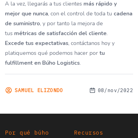
A la vez, llegarás a tus clientes
más rápido y
mejor que nunca
, con el control de toda tu
cadena
de suministro
, y por tanto la mejora de
tus
métricas de satisfacción del cliente
.
Excede tus expectativas
, contáctanos hoy y
platiquemos qué podemos hacer por
tu
fulfillment en Búho Logistics
.
SAMUEL ELIZONDO
08/nov/2022
Footer
Por qué búho
Recursos