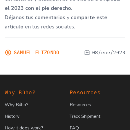
el 2023 con el pie derecho.
Déjanos tus comentarios
y
comparte este
artículo
en tus redes sociales.
SAMUEL ELIZONDO
08/ene/2023
Footer
Why Búho?
Resources
Why Búho?
Resources
History
Track Shipment
How it does work?
FAQ