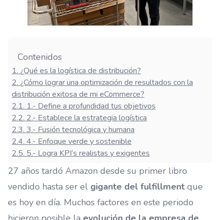
Contenidos
1
.
¿Qué es la logística de distribución?
2
.
¿Cómo lograr una optimización de resultados con la
distribución exitosa de mi eCommerce?
2.1
.
1.- Define a profundidad tus objetivos
2.2
.
2.- Establece la estrategia logística
2.3
.
3.- Fusión tecnológica y humana
2.4
.
4.- Enfoque verde y sostenible
2.5
.
5.- Logra KPI’s realistas y exigentes
27 años tardó Amazon desde su primer libro
vendido
hasta ser el
gigante del fulfillment
que
es hoy en día. Muchos factores en este periodo
hicieron posible la
evolución de la empresa de